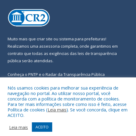
Muito mais que
criar site
ou
sistema para prefeituras
!
Realizamos uma
assessoria
completa, onde garantimos em
contrato que todas as exigências das
leis de transparência
pública
serão atendidas.
Conheça o
PNTP
e o
Radar da Transparência Pública
Nós usamos cookies para melhorar sua experiência de
navegação no portal. Ao utilizar nosso portal, você
concorda com a política de monitoramento de cookies.
Para ter mais informações sobre como isso é feito, acesse
Todos os direitos reservados a Prefeitura Municipal de Igarapé-
Política de cookies (
Leia mais
). Se você concorda, clique em
Açu.
ACEITO.
Frequência Online
Mapa do Site
Leia mais
ACEITO
Acessar Área Administrativa
Acessar Webmail