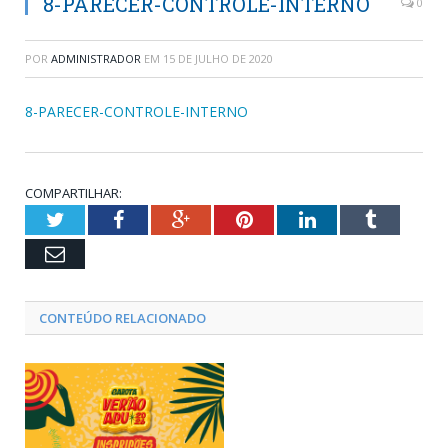
8-PARECER-CONTROLE-INTERNO
0
POR
ADMINISTRADOR
EM
15 DE JULHO DE 2020
8-PARECER-CONTROLE-INTERNO
COMPARTILHAR:
Twitter
Facebook
Google+
Pinterest
LinkedIn
Tumblr
Email
CONTEÚDO RELACIONADO