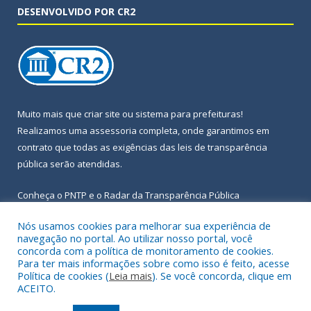
DESENVOLVIDO POR CR2
Muito mais que
criar site
ou
sistema para prefeituras
!
Realizamos uma
assessoria
completa, onde garantimos em
contrato que todas as exigências das
leis de transparência
pública
serão atendidas.
Conheça o
PNTP
e o
Radar da Transparência Pública
Nós usamos cookies para melhorar sua experiência de
navegação no portal. Ao utilizar nosso portal, você
concorda com a política de monitoramento de cookies.
Para ter mais informações sobre como isso é feito, acesse
Todos os direitos reservados a Prefeitura Municipal de Igarapé-
Política de cookies (
Leia mais
). Se você concorda, clique em
Açu.
ACEITO.