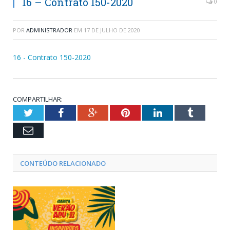
16 – Contrato 150-2020
0
POR
ADMINISTRADOR
EM
17 DE JULHO DE 2020
16 - Contrato 150-2020
COMPARTILHAR:
Twitter
Facebook
Google+
Pinterest
LinkedIn
Tumblr
Email
CONTEÚDO RELACIONADO