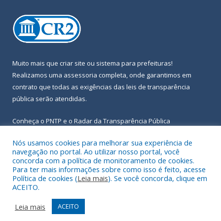
Muito mais que
criar site
ou
sistema para prefeituras
!
Realizamos uma
assessoria
completa, onde garantimos em
contrato que todas as exigências das
leis de transparência
pública
serão atendidas.
Conheça o
PNTP
e o
Radar da Transparência Pública
Nós usamos cookies para melhorar sua experiência de
navegação no portal. Ao utilizar nosso portal, você
concorda com a política de monitoramento de cookies.
Para ter mais informações sobre como isso é feito, acesse
Todos os direitos reservados a Prefeitura Municipal de Igarapé-
Política de cookies (
Leia mais
). Se você concorda, clique em
Açu.
ACEITO.
Frequência Online
Mapa do Site
Leia mais
ACEITO
Acessar Área Administrativa
Acessar Webmail