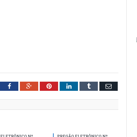
tter
Facebook
Google+
Pinterest
LinkedIn
Tumblr
Email
 ELETRÔNICO Nº
PREGÃO ELETRÔNICO Nº