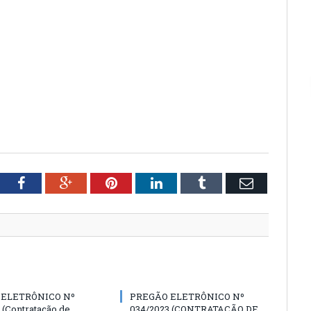
tter
Facebook
Google+
Pinterest
LinkedIn
Tumblr
Email
 ELETRÔNICO Nº
PREGÃO ELETRÔNICO Nº
 (Contratação de
034/2023 (CONTRATAÇÃO DE