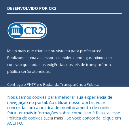
DESENVOLVIDO POR CR2
Muito mais que
criar site
ou
sistema para prefeituras
!
Realizamos uma
assessoria
completa, onde garantimos em
contrato que todas as exigências das
leis de transparência
pública
serão atendidas.
Conheça o
PNTP
e o
Radar da Transparência Pública
Nós usamos cookies para melhorar sua experiência de
navegação no portal. Ao utilizar nosso portal, você
concorda com a política de monitoramento de cookies.
Para ter mais informações sobre como isso é feito, acesse
Todos os direitos reservados a Prefeitura Municipal de Igarapé-
Política de cookies (
Leia mais
). Se você concorda, clique em
Açu.
ACEITO.