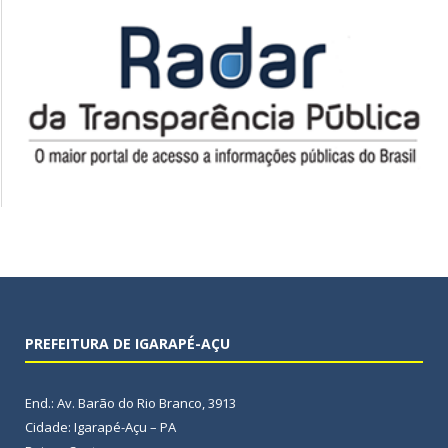
PREFEITURA DE IGARAPÉ-AÇU
End.: Av. Barão do Rio Branco, 3913
Cidade: Igarapé-Açu – PA