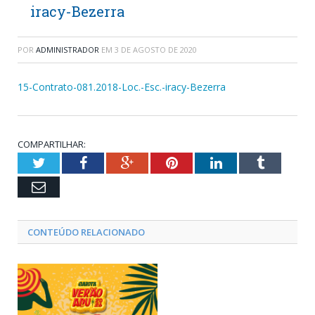
iracy-Bezerra
POR
ADMINISTRADOR
EM
3 DE AGOSTO DE 2020
15-Contrato-081.2018-Loc.-Esc.-iracy-Bezerra
COMPARTILHAR:
Twitter
Facebook
Google+
Pinterest
LinkedIn
Tumblr
Email
CONTEÚDO RELACIONADO