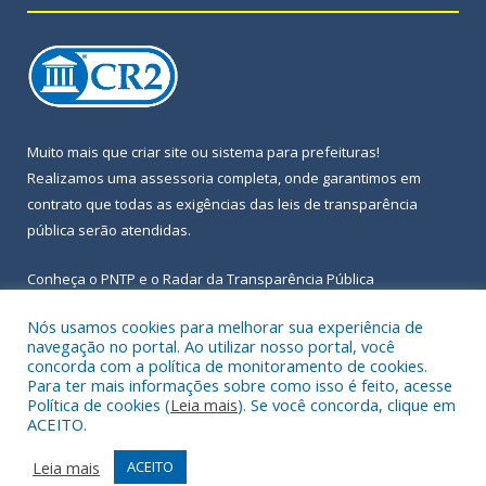
Muito mais que
criar site
ou
sistema para prefeituras
!
Realizamos uma
assessoria
completa, onde garantimos em
contrato que todas as exigências das
leis de transparência
pública
serão atendidas.
Conheça o
PNTP
e o
Radar da Transparência Pública
Nós usamos cookies para melhorar sua experiência de
navegação no portal. Ao utilizar nosso portal, você
concorda com a política de monitoramento de cookies.
Para ter mais informações sobre como isso é feito, acesse
Todos os direitos reservados a Prefeitura Municipal de Igarapé-
Política de cookies (
Leia mais
). Se você concorda, clique em
Açu.
ACEITO.
Frequência Online
Mapa do Site
Leia mais
ACEITO
Acessar Área Administrativa
Acessar Webmail