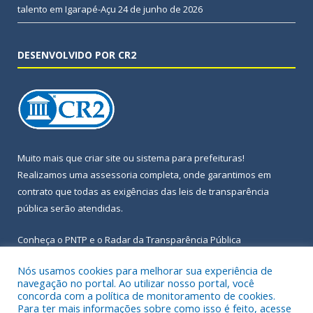
talento em Igarapé-Açu
24 de junho de 2026
DESENVOLVIDO POR CR2
Muito mais que
criar site
ou
sistema para prefeituras
!
Realizamos uma
assessoria
completa, onde garantimos em
contrato que todas as exigências das
leis de transparência
pública
serão atendidas.
Conheça o
PNTP
e o
Radar da Transparência Pública
Nós usamos cookies para melhorar sua experiência de
navegação no portal. Ao utilizar nosso portal, você
concorda com a política de monitoramento de cookies.
Para ter mais informações sobre como isso é feito, acesse