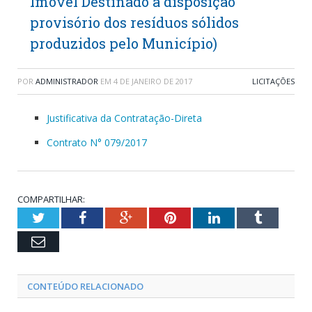
Imóvel Destinado a disposição
provisório dos resíduos sólidos
produzidos pelo Município)
POR
ADMINISTRADOR
EM
4 DE JANEIRO DE 2017
LICITAÇÕES
Justificativa da Contratação-Direta
Contrato N° 079/2017
COMPARTILHAR:
Twitter
Facebook
Google+
Pinterest
LinkedIn
Tumblr
Email
CONTEÚDO RELACIONADO