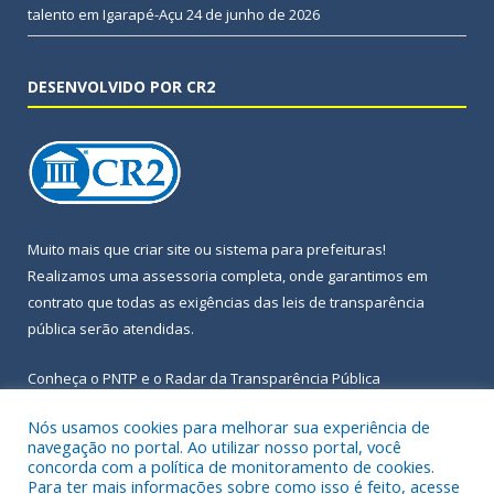
talento em Igarapé-Açu
24 de junho de 2026
DESENVOLVIDO POR CR2
Muito mais que
criar site
ou
sistema para prefeituras
!
Realizamos uma
assessoria
completa, onde garantimos em
contrato que todas as exigências das
leis de transparência
pública
serão atendidas.
Conheça o
PNTP
e o
Radar da Transparência Pública
Nós usamos cookies para melhorar sua experiência de
navegação no portal. Ao utilizar nosso portal, você
concorda com a política de monitoramento de cookies.
Para ter mais informações sobre como isso é feito, acesse