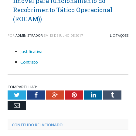
Imóvel para funcionamento do
Recobrimento Tático Operacional
(ROCAM))
POR
ADMINISTRADOR
EM
13 DE JULHO DE 2017
LICITAÇÕES
Justificativa
Contrato
COMPARTILHAR:
Twitter
Facebook
Google+
Pinterest
LinkedIn
Tumblr
Email
CONTEÚDO RELACIONADO