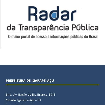
PREFEITURA DE IGARAPÉ-AÇU
End.: Av. Barão do Rio Branco, 3913
Cidade: Igarapé-Açu – PA