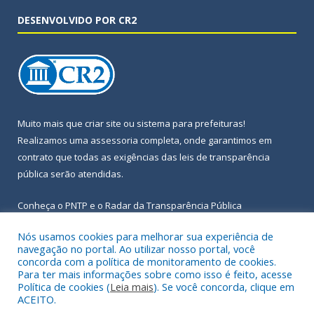
DESENVOLVIDO POR CR2
Muito mais que
criar site
ou
sistema para prefeituras
!
Realizamos uma
assessoria
completa, onde garantimos em
contrato que todas as exigências das
leis de transparência
pública
serão atendidas.
Conheça o
PNTP
e o
Radar da Transparência Pública
Nós usamos cookies para melhorar sua experiência de
navegação no portal. Ao utilizar nosso portal, você
concorda com a política de monitoramento de cookies.
Para ter mais informações sobre como isso é feito, acesse
Todos os direitos reservados a Prefeitura Municipal de Igarapé-
Política de cookies (
Leia mais
). Se você concorda, clique em
Açu.
ACEITO.