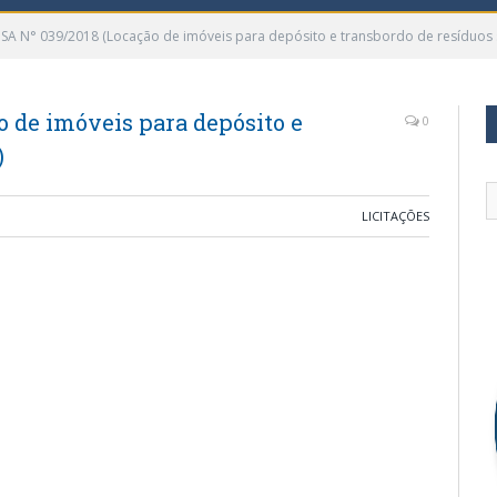
SA N° 039/2018 (Locação de imóveis para depósito e transbordo de resíduos 
 de imóveis para depósito e
0
)
LICITAÇÕES