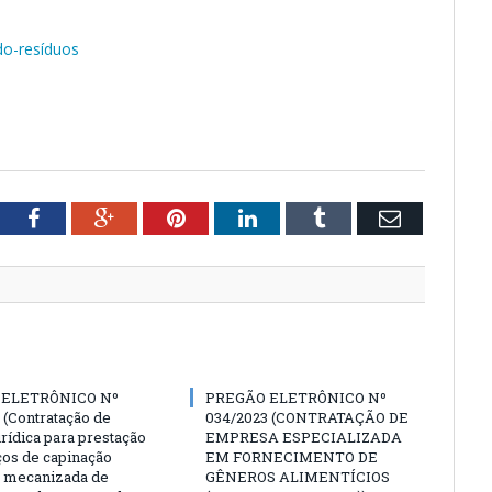
do-resíduos
tter
Facebook
Google+
Pinterest
LinkedIn
Tumblr
Email
 ELETRÔNICO Nº
PREGÃO ELETRÔNICO Nº
 (Contratação de
034/2023 (CONTRATAÇÃO DE
rídica para prestação
EMPRESA ESPECIALIZADA
ços de capinação
EM FORNECIMENTO DE
 mecanizada de
GÊNEROS ALIMENTÍCIOS