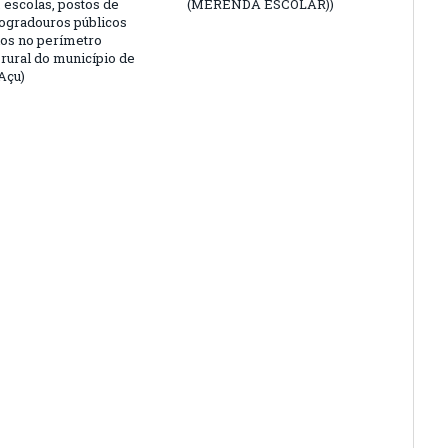
 escolas, postos de
(MERENDA ESCOLAR))
logradouros públicos
dos no perímetro
 rural do município de
Açu)