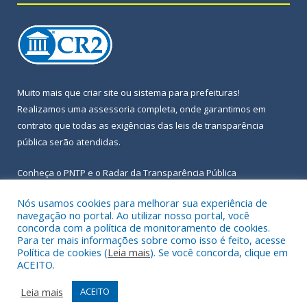
Muito mais que
criar site
ou
sistema para prefeituras
!
Realizamos uma
assessoria
completa, onde garantimos em
contrato que todas as exigências das
leis de transparência
pública
serão atendidas.
Conheça o
PNTP
e o
Radar da Transparência Pública
Nós usamos cookies para melhorar sua experiência de
navegação no portal. Ao utilizar nosso portal, você
concorda com a política de monitoramento de cookies.
Para ter mais informações sobre como isso é feito, acesse
Todos os direitos reservados a Prefeitura Municipal de Igarapé-
Política de cookies (
Leia mais
). Se você concorda, clique em
Açu.
ACEITO.
Frequência Online
Mapa do Site
Leia mais
ACEITO
Acessar Área Administrativa
Acessar Webmail