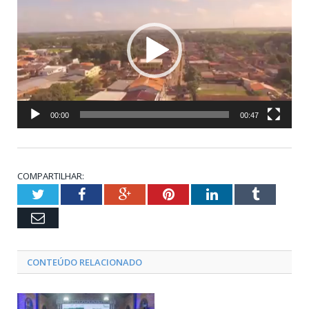
vídeo
00:00
00:47
COMPARTILHAR:
Twitter
Facebook
Google+
Pinterest
LinkedIn
Tumblr
Email
CONTEÚDO RELACIONADO