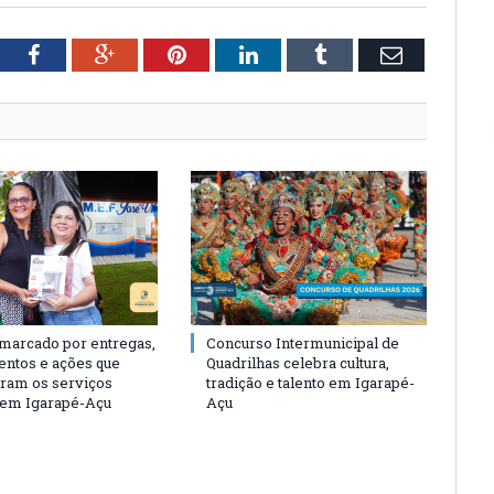
tter
Facebook
Google+
Pinterest
LinkedIn
Tumblr
Email
 marcado por entregas,
Concurso Intermunicipal de
entos e ações que
Quadrilhas celebra cultura,
eram os serviços
tradição e talento em Igarapé-
 em Igarapé-Açu
Açu