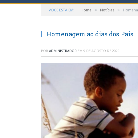
»
»
VOCÊ ESTÁ EM:
Home
Notícias
Homenag
Homenagem ao dias dos Pais
POR
ADMINISTRADOR
EM
9 DE AGOSTO DE 2020