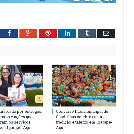
tter
Facebook
Google+
Pinterest
LinkedIn
Tumblr
Email
 marcado por entregas,
Concurso Intermunicipal de
entos e ações que
Quadrilhas celebra cultura,
eram os serviços
tradição e talento em Igarapé-
 em Igarapé-Açu
Açu