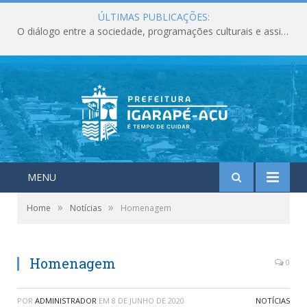
ÚLTIMAS PUBLICAÇÕES:
O diálogo entre a sociedade, programações culturais e assistência social deixam marcos importantes para o município em junho.
MENU
»
»
Home
Notícias
Homenagem
Homenagem
0
POR
ADMINISTRADOR
EM
8 DE JUNHO DE 2020
NOTÍCIAS