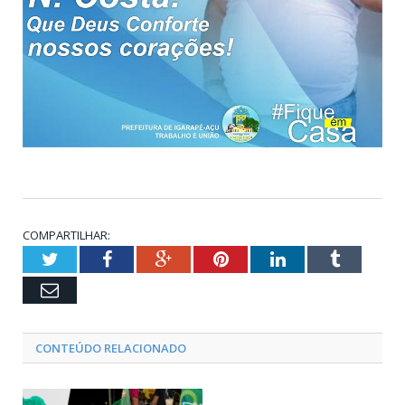
COMPARTILHAR:
Twitter
Facebook
Google+
Pinterest
LinkedIn
Tumblr
Email
CONTEÚDO RELACIONADO