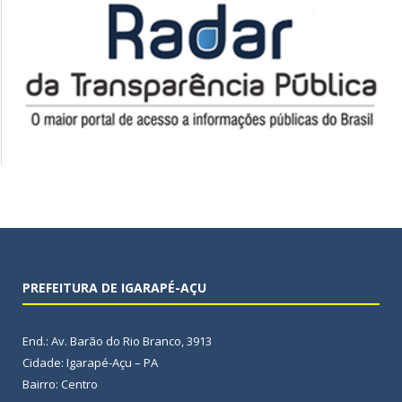
PREFEITURA DE IGARAPÉ-AÇU
End.: Av. Barão do Rio Branco, 3913
Cidade: Igarapé-Açu – PA
Bairro: Centro