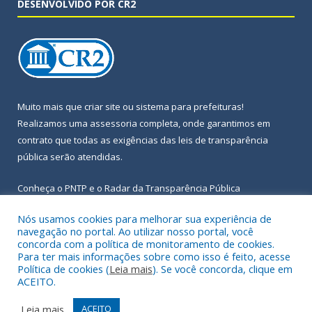
DESENVOLVIDO POR CR2
Muito mais que
criar site
ou
sistema para prefeituras
!
Realizamos uma
assessoria
completa, onde garantimos em
contrato que todas as exigências das
leis de transparência
pública
serão atendidas.
Conheça o
PNTP
e o
Radar da Transparência Pública
Nós usamos cookies para melhorar sua experiência de
navegação no portal. Ao utilizar nosso portal, você
concorda com a política de monitoramento de cookies.
Para ter mais informações sobre como isso é feito, acesse
Todos os direitos reservados a Prefeitura Municipal de Igarapé-
Política de cookies (
Leia mais
). Se você concorda, clique em
Açu.
ACEITO.
Frequência Online
Mapa do Site
Leia mais
ACEITO