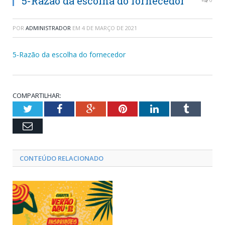
5-Razão da escolha do fornecedor
POR
ADMINISTRADOR
EM
4 DE MARÇO DE 2021
5-Razão da escolha do fornecedor
COMPARTILHAR:
Twitter
Facebook
Google+
Pinterest
LinkedIn
Tumblr
Email
CONTEÚDO RELACIONADO