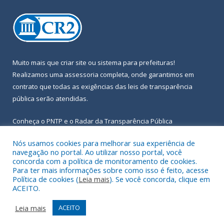
Muito mais que
criar site
ou
sistema para prefeituras
!
Realizamos uma
assessoria
completa, onde garantimos em
contrato que todas as exigências das
leis de transparência
pública
serão atendidas.
Conheça o
PNTP
e o
Radar da Transparência Pública
Nós usamos cookies para melhorar sua experiência de
navegação no portal. Ao utilizar nosso portal, você
concorda com a política de monitoramento de cookies.
Para ter mais informações sobre como isso é feito, acesse
Todos os direitos reservados a Prefeitura Municipal de Igarapé-
Política de cookies (
Leia mais
). Se você concorda, clique em
Açu.
ACEITO.
Frequência Online
Mapa do Site
Leia mais
ACEITO
Acessar Área Administrativa
Acessar Webmail