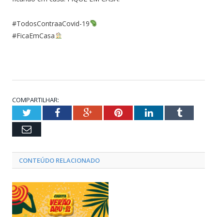
#TodosContraaCovid-19
#FicaEmCasa
COMPARTILHAR:
Twitter
Facebook
Google+
Pinterest
LinkedIn
Tumblr
Email
CONTEÚDO RELACIONADO