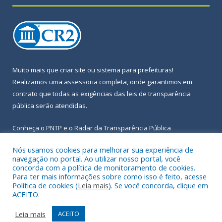
Muito mais que
criar site
ou
sistema para prefeituras
!
Realizamos uma
assessoria
completa, onde garantimos em
contrato que todas as exigências das
leis de transparência
pública
serão atendidas.
Conheça o
PNTP
e o
Radar da Transparência Pública
Nós usamos cookies para melhorar sua experiência de
navegação no portal. Ao utilizar nosso portal, você
concorda com a política de monitoramento de cookies.
Para ter mais informações sobre como isso é feito, acesse
Todos os direitos reservados a Prefeitura Municipal de Igarapé-
Política de cookies (
Leia mais
). Se você concorda, clique em
Açu.
ACEITO.
Frequência Online
Mapa do Site
Leia mais
ACEITO
Acessar Área Administrativa
Acessar Webmail