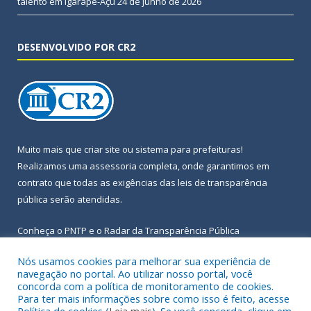
talento em Igarapé-Açu
24 de junho de 2026
DESENVOLVIDO POR CR2
Muito mais que
criar site
ou
sistema para prefeituras
!
Realizamos uma
assessoria
completa, onde garantimos em
contrato que todas as exigências das
leis de transparência
pública
serão atendidas.
Conheça o
PNTP
e o
Radar da Transparência Pública
Nós usamos cookies para melhorar sua experiência de
navegação no portal. Ao utilizar nosso portal, você
concorda com a política de monitoramento de cookies.
Para ter mais informações sobre como isso é feito, acesse
Todos os direitos reservados a Prefeitura Municipal de Igarapé-