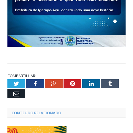
COMPARTILHAR:
Twitter
Facebook
Google+
Pinterest
LinkedIn
Tumblr
Email
CONTEÚDO RELACIONADO