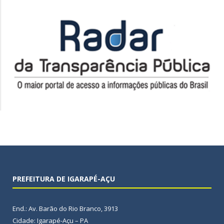
PREFEITURA DE IGARAPÉ-AÇU
End.: Av. Barão do Rio Branco, 3913
Cidade: Igarapé-Açu – PA