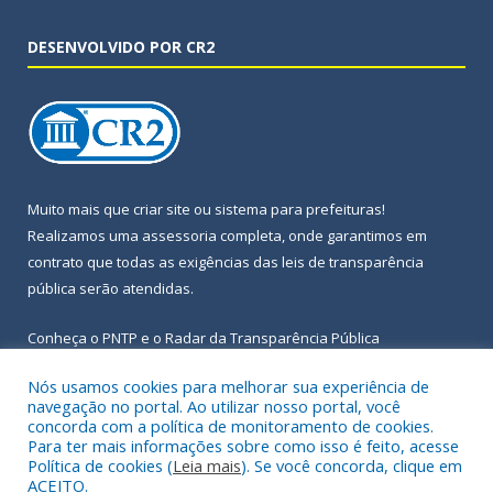
DESENVOLVIDO POR CR2
Muito mais que
criar site
ou
sistema para prefeituras
!
Realizamos uma
assessoria
completa, onde garantimos em
contrato que todas as exigências das
leis de transparência
pública
serão atendidas.
Conheça o
PNTP
e o
Radar da Transparência Pública
Nós usamos cookies para melhorar sua experiência de
navegação no portal. Ao utilizar nosso portal, você
concorda com a política de monitoramento de cookies.
Para ter mais informações sobre como isso é feito, acesse
Todos os direitos reservados a Prefeitura Municipal de Igarapé-
Política de cookies (
Leia mais
). Se você concorda, clique em
Açu.
ACEITO.