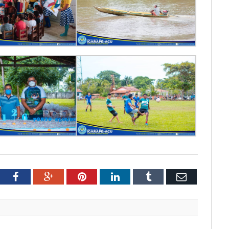
tter
Facebook
Google+
Pinterest
LinkedIn
Tumblr
Email