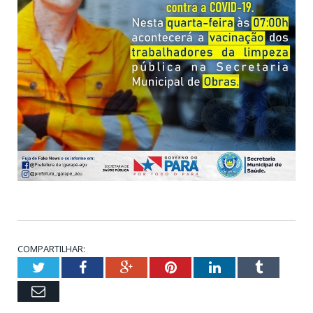
COMPARTILHAR:
Twitter
Facebook
Google+
Pinterest
LinkedIn
Tumblr
Email