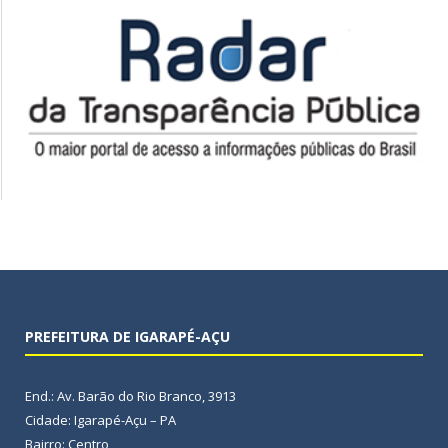
PREFEITURA DE IGARAPÉ-AÇU
End.: Av. Barão do Rio Branco, 3913
Cidade: Igarapé-Açu – PA
Bairro: Centro