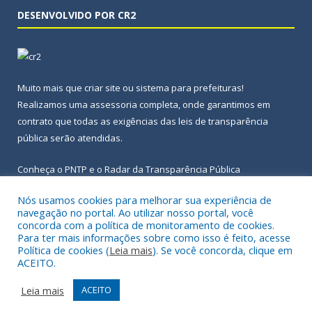
DESENVOLVIDO POR CR2
Muito mais que
criar site
ou
sistema para prefeituras
!
Realizamos uma
assessoria
completa, onde garantimos em
contrato que todas as exigências das
leis de transparência
pública
serão atendidas.
Conheça o
PNTP
e o
Radar da Transparência Pública
Nós usamos cookies para melhorar sua experiência de
navegação no portal. Ao utilizar nosso portal, você
concorda com a política de monitoramento de cookies.
Para ter mais informações sobre como isso é feito, acesse
Todos os direitos reservados a Prefeitura Municipal de Igarapé-
Política de cookies (
Leia mais
). Se você concorda, clique em
Açu.
ACEITO.
Frequência Online
Mapa do Site
Leia mais
ACEITO
Acessar Área Administrativa
Acessar Webmail