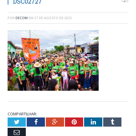
DSC02727
0
POR
DECOM
EM
27 DE AGOSTO DE 2025
COMPARTILHAR:
Twitter
Facebook
Google+
Pinterest
LinkedIn
Tumblr
Email