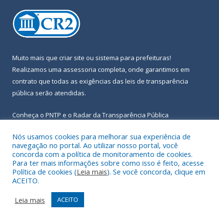
Muito mais que
criar site
ou
sistema para prefeituras
!
Realizamos uma
assessoria
completa, onde garantimos em
contrato que todas as exigências das
leis de transparência
pública
serão atendidas.
Conheça o
PNTP
e o
Radar da Transparência Pública
Nós usamos cookies para melhorar sua experiência de
navegação no portal. Ao utilizar nosso portal, você
concorda com a política de monitoramento de cookies.
Para ter mais informações sobre como isso é feito, acesse
Todos os direitos reservados a Prefeitura Municipal de Igarapé-
Política de cookies (
Leia mais
). Se você concorda, clique em
Açu.
ACEITO.
Frequência Online
Mapa do Site
Leia mais
ACEITO
Acessar Área Administrativa
Acessar Webmail