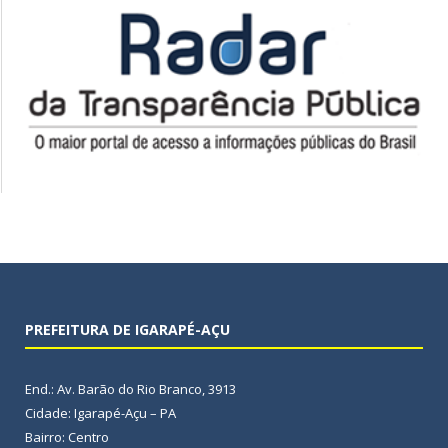
PREFEITURA DE IGARAPÉ-AÇU
End.: Av. Barão do Rio Branco, 3913
Cidade: Igarapé-Açu – PA
Bairro: Centro