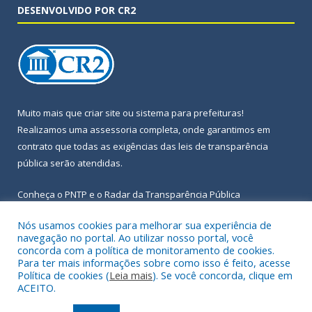
DESENVOLVIDO POR CR2
Muito mais que
criar site
ou
sistema para prefeituras
!
Realizamos uma
assessoria
completa, onde garantimos em
contrato que todas as exigências das
leis de transparência
pública
serão atendidas.
Conheça o
PNTP
e o
Radar da Transparência Pública
Nós usamos cookies para melhorar sua experiência de
navegação no portal. Ao utilizar nosso portal, você
concorda com a política de monitoramento de cookies.
Para ter mais informações sobre como isso é feito, acesse
Todos os direitos reservados a Prefeitura Municipal de Igarapé-
Política de cookies (
Leia mais
). Se você concorda, clique em
Açu.
ACEITO.