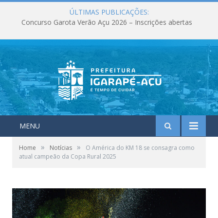
ÚLTIMAS PUBLICAÇÕES:
Concurso Garota Verão Açu 2026 – Inscrições abertas
MENU
»
»
Home
Notícias
O América do KM 18 se consagra como
atual campeão da Copa Rural 2025