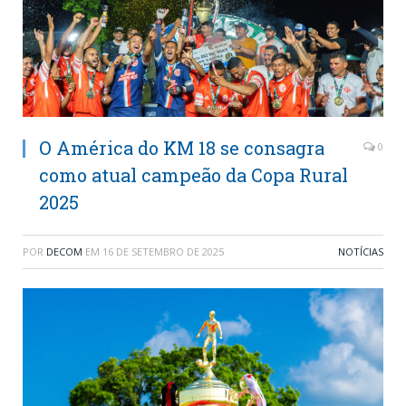
O América do KM 18 se consagra
0
como atual campeão da Copa Rural
2025
POR
DECOM
EM
16 DE SETEMBRO DE 2025
NOTÍCIAS