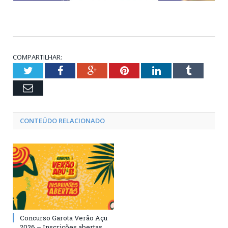
COMPARTILHAR:
Twitter
Facebook
Google+
Pinterest
LinkedIn
Tumblr
Email
CONTEÚDO RELACIONADO
Concurso Garota Verão Açu
2026 – Inscrições abertas