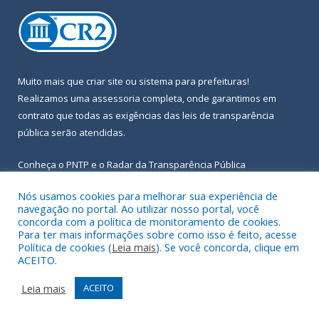
Muito mais que
criar site
ou
sistema para prefeituras
!
Realizamos uma
assessoria
completa, onde garantimos em
contrato que todas as exigências das
leis de transparência
pública
serão atendidas.
Conheça o
PNTP
e o
Radar da Transparência Pública
Nós usamos cookies para melhorar sua experiência de
navegação no portal. Ao utilizar nosso portal, você
concorda com a política de monitoramento de cookies.
Para ter mais informações sobre como isso é feito, acesse
Todos os direitos reservados a Prefeitura Municipal de Igarapé-
Política de cookies (
Leia mais
). Se você concorda, clique em
Açu.
ACEITO.
Frequência Online
Mapa do Site
Leia mais
ACEITO
Acessar Área Administrativa
Acessar Webmail