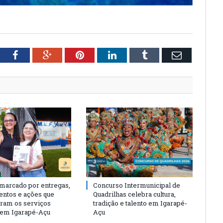
tter
Facebook
Google+
Pinterest
LinkedIn
Tumblr
Email
 marcado por entregas,
Concurso Intermunicipal de
entos e ações que
Quadrilhas celebra cultura,
eram os serviços
tradição e talento em Igarapé-
 em Igarapé-Açu
Açu