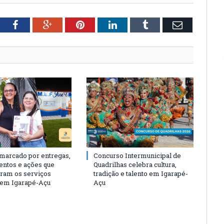
tter
Facebook
Google+
Pinterest
LinkedIn
Tumblr
Email
 marcado por entregas,
Concurso Intermunicipal de
entos e ações que
Quadrilhas celebra cultura,
eram os serviços
tradição e talento em Igarapé-
 em Igarapé-Açu
Açu