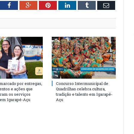
tter
Facebook
Google+
Pinterest
LinkedIn
Tumblr
Email
 marcado por entregas,
Concurso Intermunicipal de
entos e ações que
Quadrilhas celebra cultura,
eram os serviços
tradição e talento em Igarapé-
 em Igarapé-Açu
Açu