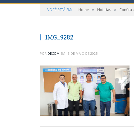
»
»
VOCÊ ESTÁ EM:
Home
Notícias
Confira 
IMG_9282
POR
DECOM
EM
13 DE MAIO DE 2025