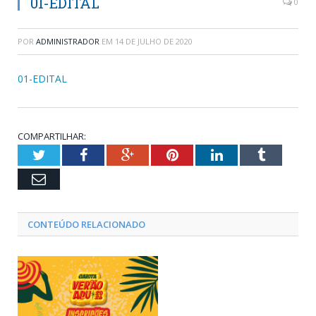
01-EDITAL
0
POR
ADMINISTRADOR
EM
14 DE JULHO DE 2020
01-EDITAL
COMPARTILHAR:
Twitter
Facebook
Google+
Pinterest
LinkedIn
Tumblr
Email
CONTEÚDO RELACIONADO