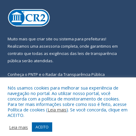
Muito mais que
criar site
ou
sistema para prefeituras
!
Realizamos uma
assessoria
completa, onde garantimos em
contrato que todas as exigências das
leis de transparência
pública
serão atendidas.
Conheça o
PNTP
e o
Radar da Transparência Pública
Nós usamos cookies para melhorar sua experiência de
navegação no portal. Ao utilizar nosso portal, você
concorda com a política de monitoramento de cookies.
Para ter mais informações sobre como isso é feito, acesse
Todos os direitos reservados a Prefeitura Municipal de Igarapé-
Política de cookies (
Leia mais
). Se você concorda, clique em
Açu.
ACEITO.
Frequência Online
Mapa do Site
Leia mais
ACEITO
Acessar Área Administrativa
Acessar Webmail