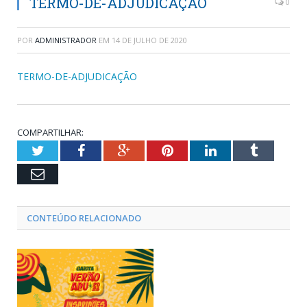
TERMO-DE-ADJUDICAÇÃO
0
POR
ADMINISTRADOR
EM
14 DE JULHO DE 2020
TERMO-DE-ADJUDICAÇÃO
COMPARTILHAR:
Twitter
Facebook
Google+
Pinterest
LinkedIn
Tumblr
Email
CONTEÚDO RELACIONADO