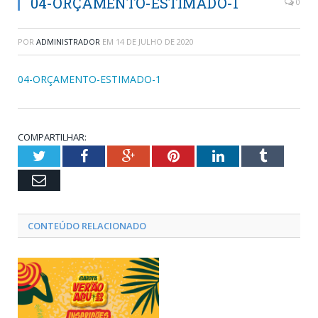
04-ORÇAMENTO-ESTIMADO-1
0
POR
ADMINISTRADOR
EM
14 DE JULHO DE 2020
04-ORÇAMENTO-ESTIMADO-1
COMPARTILHAR:
Twitter
Facebook
Google+
Pinterest
LinkedIn
Tumblr
Email
CONTEÚDO RELACIONADO