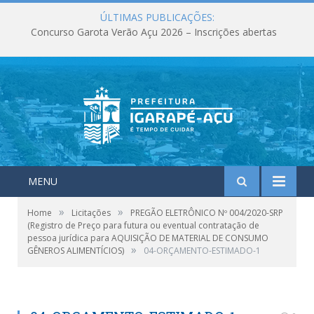
ÚLTIMAS PUBLICAÇÕES:
Maio foi marcado por entregas, investimentos e ações que fortaleceram os serviços públicos em Igarapé-Açu
MENU
»
»
Home
Licitações
PREGÃO ELETRÔNICO Nº 004/2020-SRP
(Registro de Preço para futura ou eventual contratação de
pessoa jurídica para AQUISIÇÃO DE MATERIAL DE CONSUMO
»
GÊNEROS ALIMENTÍCIOS)
04-ORÇAMENTO-ESTIMADO-1