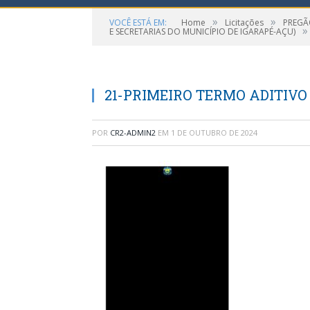
»
»
VOCÊ ESTÁ EM:
Home
Licitações
PREGÃ
»
E SECRETARIAS DO MUNICÍPIO DE IGARAPÉ-AÇU)
21-PRIMEIRO TERMO ADITIVO 
POR
CR2-ADMIN2
EM
1 DE OUTUBRO DE 2024