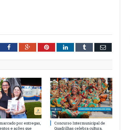
tter
Facebook
Google+
Pinterest
LinkedIn
Tumblr
Email
 marcado por entregas,
Concurso Intermunicipal de
entos e ações que
Quadrilhas celebra cultura,