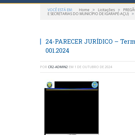
»
»
VOCÊ ESTÁ EM:
Home
Licitações
PREGÃ
»
E SECRETARIAS DO MUNICÍPIO DE IGARAPÉ-AÇU)
24-PARECER JURÍDICO – Termo
001.2024
POR
CR2-ADMIN2
EM
1 DE OUTUBRO DE 2024