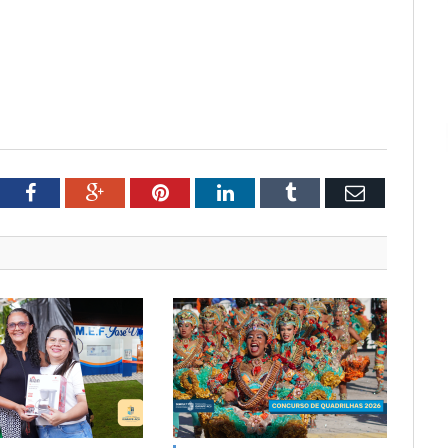
tter
Facebook
Google+
Pinterest
LinkedIn
Tumblr
Email