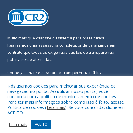
Muito mais que
criar site
ou
sistema para prefeituras
!
Realizamos uma
assessoria
completa, onde garantimos em
contrato que todas as exigências das
leis de transparência
pública
serão atendidas.
Conheça o
PNTP
e o
Radar da Transparência Pública
Nós usamos cookies para melhorar sua experiência de
navegação no portal. Ao utilizar nosso portal, você
concorda com a política de monitoramento de cookies.
Para ter mais informações sobre como isso é feito, acesse
Todos os direitos reservados a Prefeitura Municipal de Igarapé-
Política de cookies (
Leia mais
). Se você concorda, clique em
Açu.
ACEITO.
Frequência Online
Mapa do Site
Leia mais
ACEITO
Acessar Área Administrativa
Acessar Webmail