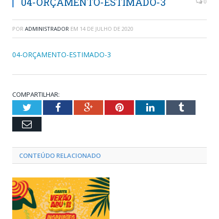
04-ORÇAMENTO-ESTIMADO-3
0
POR
ADMINISTRADOR
EM
14 DE JULHO DE 2020
04-ORÇAMENTO-ESTIMADO-3
COMPARTILHAR:
Twitter
Facebook
Google+
Pinterest
LinkedIn
Tumblr
Email
CONTEÚDO RELACIONADO