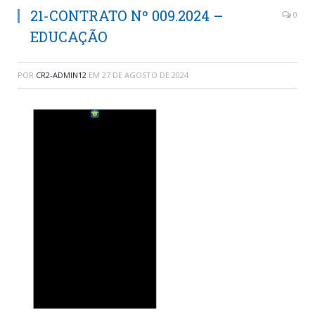
21-CONTRATO Nº 009.2024 –
0
EDUCAÇÃO
POR
CR2-ADMIN12
EM
27 DE AGOSTO DE 2024