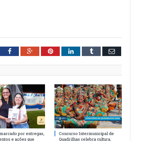
tter
Facebook
Google+
Pinterest
LinkedIn
Tumblr
Email
 marcado por entregas,
Concurso Intermunicipal de
entos e ações que
Quadrilhas celebra cultura,