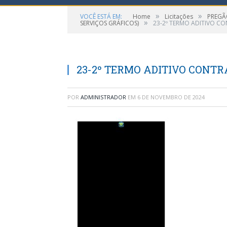
»
»
VOCÊ ESTÁ EM:
Home
Licitações
PREGÃ
»
SERVIÇOS GRÁFICOS)
23-2º TERMO ADITIVO CO
23-2º TERMO ADITIVO CONTRA
POR
ADMINISTRADOR
EM
6 DE NOVEMBRO DE 2024