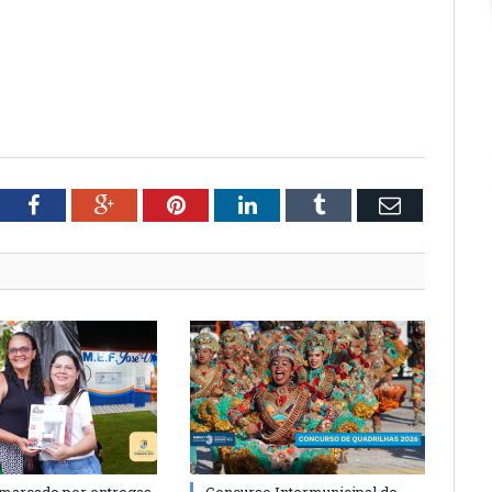
tter
Facebook
Google+
Pinterest
LinkedIn
Tumblr
Email
 marcado por entregas,
Concurso Intermunicipal de