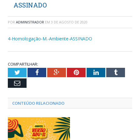
ASSINADO
POR
ADMINISTRADOR
EM
3 DE AGOSTO DE 2020
4-Homologação-M.-Ambiente-ASSINADO
COMPARTILHAR:
Twitter
Facebook
Google+
Pinterest
LinkedIn
Tumblr
Email
CONTEÚDO RELACIONADO