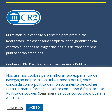
Muito mais que
criar site
ou
sistema para prefeituras
!
Realizamos uma
assessoria
completa, onde garantimos em
contrato que todas as exigências das
leis de transparência
pública
serão atendidas.
Conheça o
PNTP
e o
Radar da Transparência Pública
Nós usamos cookies para melhorar sua experiência de
navegação no portal. Ao utilizar nosso portal, você
concorda com a política de monitoramento de cookies.
Para ter mais informações sobre como isso é feito, acesse
Todos os direitos reservados a Prefeitura Municipal de Igarapé-
Política de cookies (
Leia mais
). Se você concorda, clique em
Açu.
ACEITO.
Frequência Online
Mapa do Site
Leia mais
ACEITO
Acessar Área Administrativa
Acessar Webmail