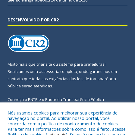
DESENVOLVIDO POR CR2
Muito mais que
criar site
ou
sistema para prefeituras
!
Realizamos uma
assessoria
completa, onde garantimos em
contrato que todas as exigências das
leis de transparência
pública
serão atendidas.
Conheça o
PNTP
e o
Radar da Transparência Pública
Nós usamos cookies para melhorar sua experiência de
navegação no portal. Ao utilizar nosso portal, você
concorda com a política de monitoramento de cookies.
Para ter mais informações sobre como isso é feito, acesse
Todos os direitos reservados a Prefeitura Municipal de Igarapé-
Política de cookies (
Leia mais
). Se você concorda, clique em