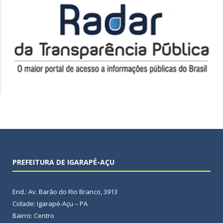
PREFEITURA DE IGARAPÉ-AÇU
End.: Av. Barão do Rio Branco, 3913
Cidade: Igarapé-Açu – PA
Bairro: Centro