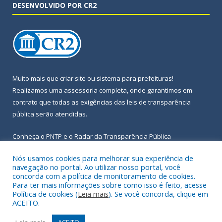
DESENVOLVIDO POR CR2
Muito mais que
criar site
ou
sistema para prefeituras
!
Realizamos uma
assessoria
completa, onde garantimos em
contrato que todas as exigências das
leis de transparência
pública
serão atendidas.
Conheça o
PNTP
e o
Radar da Transparência Pública
Nós usamos cookies para melhorar sua experiência de
navegação no portal. Ao utilizar nosso portal, você
concorda com a política de monitoramento de cookies.
Para ter mais informações sobre como isso é feito, acesse
Todos os direitos reservados a Prefeitura Municipal de Igarapé-
Política de cookies (
Leia mais
). Se você concorda, clique em
Açu.
ACEITO.
Frequência Online
Mapa do Site