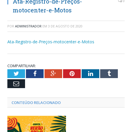
Ata-Registro-de-Preços-
0
motocenter-e-Motos
POR
ADMINISTRADOR
EM
3 DE AGOSTO DE 2020
Ata-Registro-de-Preços-motocenter-e-Motos
COMPARTILHAR:
Twitter
Facebook
Google+
Pinterest
LinkedIn
Tumblr
Email
CONTEÚDO RELACIONADO