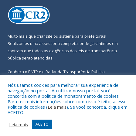
Muito mais que
criar site
ou
sistema para prefeituras
!
Realizamos uma
assessoria
completa, onde garantimos em
contrato que todas as exigências das
leis de transparência
pública
serão atendidas.
Conheça o
PNTP
e o
Radar da Transparência Pública
Nós usamos cookies para melhorar sua experiência de
navegação no portal. Ao utilizar nosso portal, você
concorda com a política de monitoramento de cookies.
Para ter mais informações sobre como isso é feito, acesse
Todos os direitos reservados a Prefeitura Municipal de Igarapé-
Política de cookies (
Leia mais
). Se você concorda, clique em
Açu.
ACEITO.
Frequência Online
Mapa do Site
Leia mais
ACEITO
Acessar Área Administrativa
Acessar Webmail