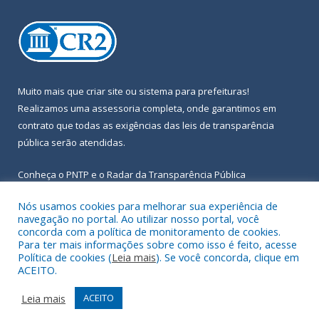
Muito mais que
criar site
ou
sistema para prefeituras
!
Realizamos uma
assessoria
completa, onde garantimos em
contrato que todas as exigências das
leis de transparência
pública
serão atendidas.
Conheça o
PNTP
e o
Radar da Transparência Pública
Nós usamos cookies para melhorar sua experiência de
navegação no portal. Ao utilizar nosso portal, você
concorda com a política de monitoramento de cookies.
Para ter mais informações sobre como isso é feito, acesse
Todos os direitos reservados a Prefeitura Municipal de Igarapé-
Política de cookies (
Leia mais
). Se você concorda, clique em
Açu.
ACEITO.
Frequência Online
Mapa do Site
Leia mais
ACEITO
Acessar Área Administrativa
Acessar Webmail