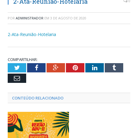
2-Ata-Reunião-Hotelaria
0
POR
ADMINISTRADOR
EM
3 DE AGOSTO DE 2020
2-Ata-Reunião-Hotelaria
COMPARTILHAR:
Twitter
Facebook
Google+
Pinterest
LinkedIn
Tumblr
Email
CONTEÚDO RELACIONADO