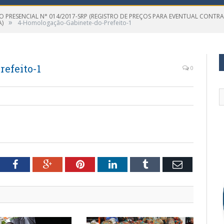
O PRESENCIAL N° 014/2017-SRP (REGISTRO DE PREÇOS PARA EVENTUAL CONTRA
»
A)
4-Homologação-Gabinete-do-Prefeito-1
efeito-1
0
tter
Facebook
Google+
Pinterest
LinkedIn
Tumblr
Email