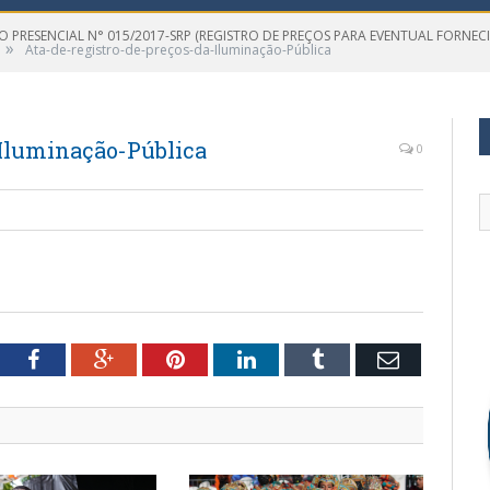
 PRESENCIAL N° 015/2017-SRP (REGISTRO DE PREÇOS PARA EVENTUAL FORNECI
»
Ata-de-registro-de-preços-da-Iluminação-Pública
-Iluminação-Pública
0
a
tter
Facebook
Google+
Pinterest
LinkedIn
Tumblr
Email