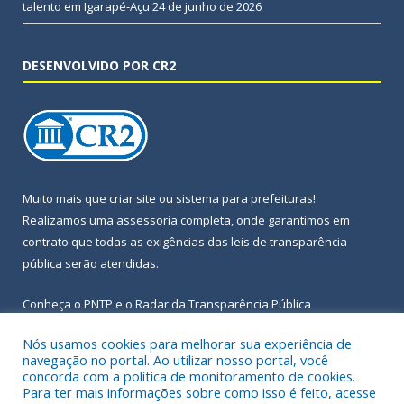
talento em Igarapé-Açu
24 de junho de 2026
DESENVOLVIDO POR CR2
Muito mais que
criar site
ou
sistema para prefeituras
!
Realizamos uma
assessoria
completa, onde garantimos em
contrato que todas as exigências das
leis de transparência
pública
serão atendidas.
Conheça o
PNTP
e o
Radar da Transparência Pública
Nós usamos cookies para melhorar sua experiência de
navegação no portal. Ao utilizar nosso portal, você
concorda com a política de monitoramento de cookies.
Para ter mais informações sobre como isso é feito, acesse
Todos os direitos reservados a Prefeitura Municipal de Igarapé-