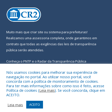
Muito mais que
criar site
ou
sistema para prefeituras
!
Realizamos uma
assessoria
completa, onde garantimos em
contrato que todas as exigências das
leis de transparência
pública
serão atendidas.
Conheça o
PNTP
e o
Radar da Transparência Pública
Nós usamos cookies para melhorar sua experiência de
navegação no portal. Ao utilizar nosso portal, você
concorda com a política de monitoramento de cookies.
Para ter mais informações sobre como isso é feito, acesse
Todos os direitos reservados a Prefeitura Municipal de Igarapé-
Política de cookies (
Leia mais
). Se você concorda, clique em
Açu.
ACEITO.
Frequência Online
Mapa do Site
Leia mais
ACEITO
Acessar Área Administrativa
Acessar Webmail