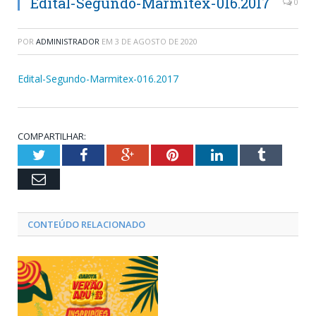
Edital-Segundo-Marmitex-016.2017
0
POR
ADMINISTRADOR
EM
3 DE AGOSTO DE 2020
Edital-Segundo-Marmitex-016.2017
COMPARTILHAR:
Twitter
Facebook
Google+
Pinterest
LinkedIn
Tumblr
Email
CONTEÚDO RELACIONADO