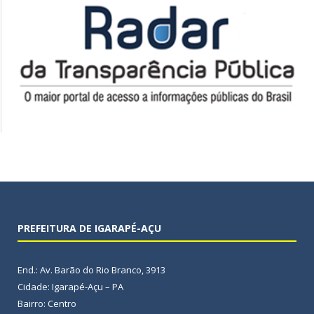
PREFEITURA DE IGARAPÉ-AÇU
End.: Av. Barão do Rio Branco, 3913
Cidade: Igarapé-Açu – PA
Bairro: Centro