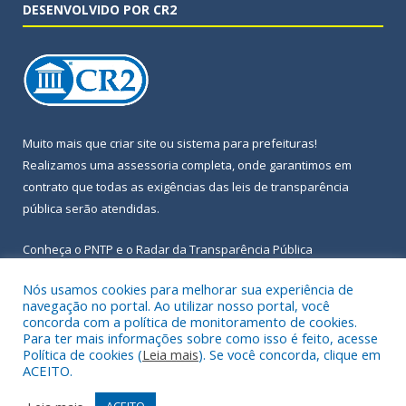
DESENVOLVIDO POR CR2
Muito mais que
criar site
ou
sistema para prefeituras
!
Realizamos uma
assessoria
completa, onde garantimos em
contrato que todas as exigências das
leis de transparência
pública
serão atendidas.
Conheça o
PNTP
e o
Radar da Transparência Pública
Nós usamos cookies para melhorar sua experiência de
navegação no portal. Ao utilizar nosso portal, você
concorda com a política de monitoramento de cookies.
Para ter mais informações sobre como isso é feito, acesse
Todos os direitos reservados a Prefeitura Municipal de Igarapé-
Política de cookies (
Leia mais
). Se você concorda, clique em
Açu.
ACEITO.
Frequência Online
Mapa do Site