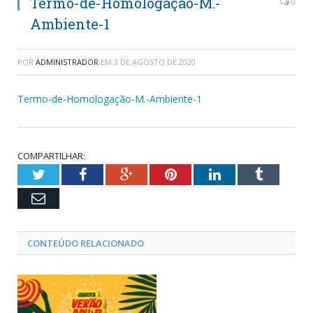
Termo-de-Homologação-M.-
0
Ambiente-1
POR
ADMINISTRADOR
EM
3 DE AGOSTO DE 2020
Termo-de-Homologação-M.-Ambiente-1
COMPARTILHAR:
Twitter
Facebook
Google+
Pinterest
LinkedIn
Tumblr
Email
CONTEÚDO RELACIONADO